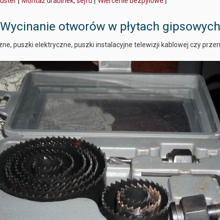
|
|
|
luster
Montaż drabinek, sejfu
Wiercenie bezpylowe
Wycinanie otworów w płytach gipsowyc
zne, puszki elektryczne, puszki instalacyjne telewizji kablowej czy prz