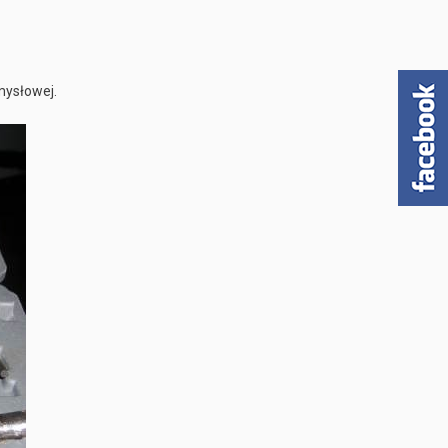
h
emysłowej.