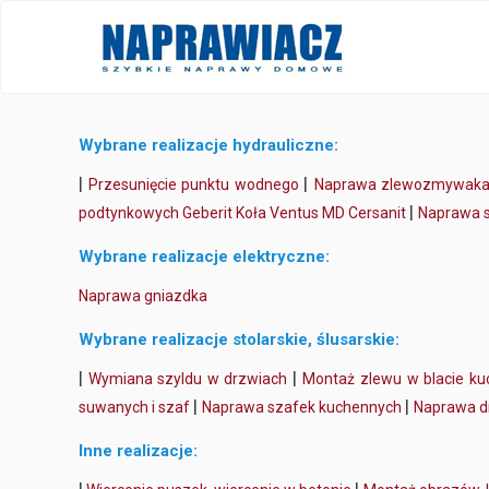
Wybrane realizacje hydrauliczne:
|
|
Przesunięcie punktu wodnego
Naprawa zlewozmywak
|
podtynkowych Geberit Koła Ventus MD Cersanit
Naprawa s
Wybrane realizacje elektryczne:
Naprawa gniazdka
Wybrane realizacje stolarskie, ślusarskie:
|
|
Wymiana szyldu w drzwiach
Montaż zlewu w blacie 
|
|
suwanych i szaf
Naprawa szafek kuchennych
Naprawa d
Inne realizacje: