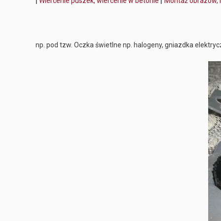
|
|
Wiercenie puszek, wiercenie w betonie
Montaż obrazów, 
np. pod tzw. Oczka świetlne np. halogeny, gniazdka elektryc