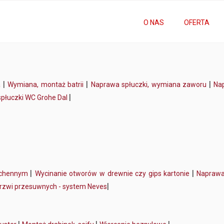
O NAS
OFERTA
|
|
|
a
Wymiana, montaż batrii
Naprawa spłuczki, wymiana zaworu
Na
|
płuczki WC Grohe Dal
|
|
kuchennym
Wycinanie otworów w drewnie czy gips kartonie
Napraw
|
rzwi przesuwnych - system Neves